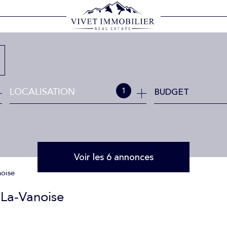
LOCALISATION
BUDGET
1
Voir les
6
annonces
noise
-La-Vanoise