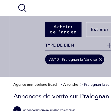
Acheter
Estimer
de l'ancien
TYPE DE BIEN
de l'ancien
73710 - Pralognan-la-Vanoise
Agence immobilière Bozel
A vendre
Pralognan la va
Annonces de vente sur Pralognan
6
annonce(s) trouvée(s) selon vos critères