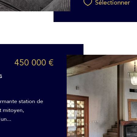
Sélectionner
450 000 €
s
armante station de
t mitoyen,
un...