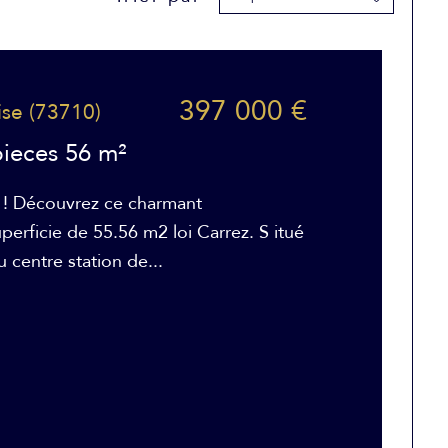
397 000 €
ise (73710)
ieces 56 m²
 ! Découvrez ce charmant
erficie de 55.56 m2 loi Carrez. S itué
 centre station de...