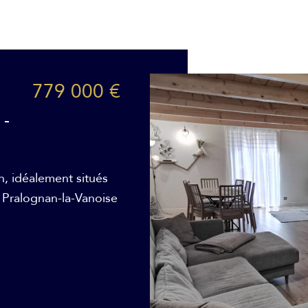
779 000 €
 -
n, idéalement situés
 Pralognan-la-Vanoise