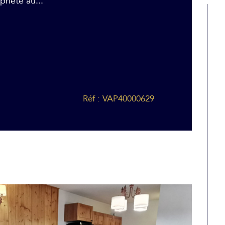
riété au...
Réf : VAP40000629