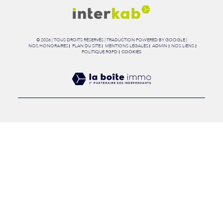
© 2026 | TOUS DROITS RÉSERVÉS | TRADUCTION POWERED BY GOOGLE |
NOS HONORAIRES
PLAN DU SITE
MENTIONS LÉGALES
ADMIN
NOS LIENS
POLITIQUE RGPD
COOKIES