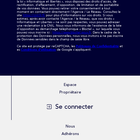
la loi « informatique et libertés », vous disposez des droits d’accès, de
rectification, d’effacement, d’opposition, de limitation et de portabilité
de vos données. Vous pouvez retirer votre consentement à tout
moment en contactant directement l’Agence / Le Réseau. Consultez le
site
https://cnil.fr/fr
pour plus d’informations sur vos droits. Si vous
estimez, après avoir contacté l'Agence / le Réseau, que vos droits «
Informatique et Libertés » ne sont pas respectés, vous pouvez adresser
une réclamation à la CNIL. Nous vous informons de l’existence de la liste
d'opposition au démarchage téléphonique « Bloctel », sur laquelle vous
pouvez vous inscrire ici :
https://www.bloctel.gouv.fr
. Dans le cadre de la
protection des Données personnelles, nous vous invitons à ne pas inscrire
de Données sensibles dans le champ de saisie libre.
Ce site est protégé par reCAPTCHA, les
Politiques de Confidentialité
et
es
Conditions d'utilisation
de Google s'appliquent.
Espace
Propriétaire
Se connecter
Nous
Adhérons