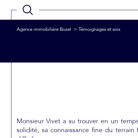
Agence immobilière Bozel
Témoignages et avis
Acheter
Estimer
de l'ancien
TYPE DE BIEN
de l'ancien
Monsieur Vivet a su trouver en un temps
solidité, sa connaissance fine du terrai