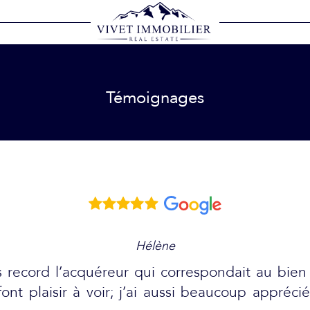
Voir les
33
annonces
Témoignages
BUDGET
Hélène
 record l’acquéreur qui correspondait au bien 
n font plaisir à voir; j’ai aussi beaucoup appr