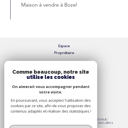
Maison à vendre à Bozel
Espace
Propriétaire
Se connecter
Comme beaucoup, notre site
utilise les cookies
Nous
On aimerait vous accompagner pendant
Adhérons
votre visite.
En poursuivant, vous acceptez l'utilisation des
cookies par ce site, afin de vous proposer des
contenus adaptés et réaliser des statistiques !
© 2026 | TOUS DROITS RÉSERVÉS | TRADUCTION POWERED BY GOOGLE |
NOS HONORAIRES
PLAN DU SITE
MENTIONS LÉGALES
ADMIN
NOS LIENS
POLITIQUE RGPD
COOKIES