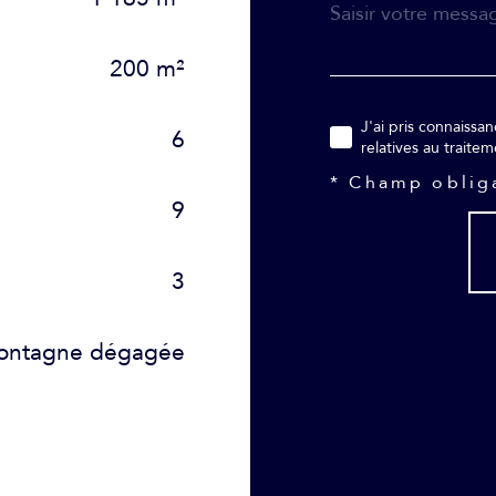
200 m²
J'ai pris connaissance de la Politique de confidentialité et des informations
6
relatives au traite
* Champ oblig
9
3
ontagne dégagée