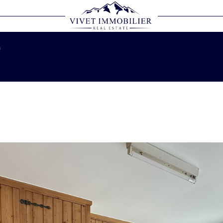
Voir les
7
annonces
n
LOCALISATION
BUDGET
1