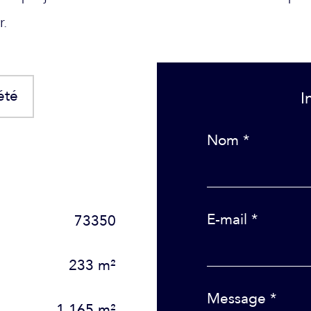
r.
été
Nom *
E-mail *
73350
233 m²
Message *
1 165 m²