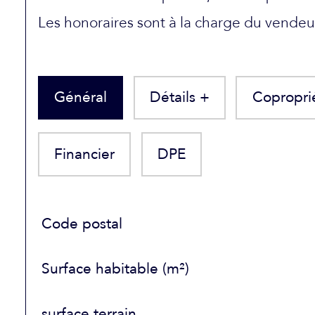
Les honoraires sont à la charge du vendeu
Général
Détails +
Copropri
Financier
DPE
TRAD_SIROCCO_Caracteristique
Valeurs
Code postal
Surface habitable (m²)
surface terrain