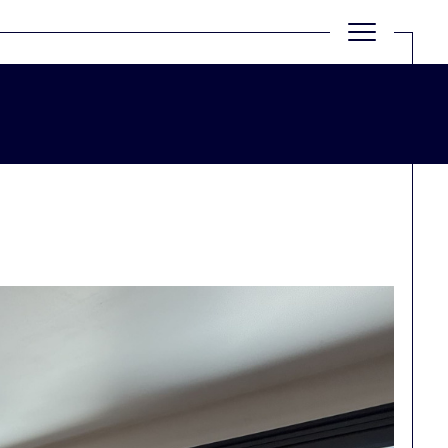
Filtrer
Réinitialiser les filtres