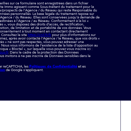
illies sur ce formulaire sont enregistrées dans un fichier
ite Immo agissant comme Sous-traitant du traitement pour la
le/prospects de l'Agence / du Réseau qui reste Responsable du
nnées personnelles. La base légale du traitement repose sur
 l'Agence / du Réseau. Elles sont conservées jusqu'à demande de
estinées à l'Agence / au Réseau. Conformément à la loi «
és », vous disposez des droits d’accès, de rectification,
ition, de limitation et de portabilité de vos données. Vous
 consentement à tout moment en contactant directement
 Consultez le site
https://cnil.fr/fr
pour plus d’informations sur
timez, après avoir contacté l'Agence / le Réseau, que vos droits «
tés » ne sont pas respectés, vous pouvez adresser une
. Nous vous informons de l’existence de la liste d'opposition au
ue « Bloctel », sur laquelle vous pouvez vous inscrire ici :
ouv.fr
. Dans le cadre de la protection des Données
us invitons à ne pas inscrire de Données sensibles dans le
par reCAPTCHA, les
Politiques de Confidentialité
et es
tion
de Google s'appliquent.