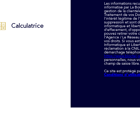
Les informations recue
informatisé par La Bo
gestion de la clientè
Traitement de vos Do
l'intérêt légitime de
suppression et sont d
Calculatrice
informatique et libert
d’effacement, d’oppos
pouvez retirer votre
l’Agence / Le Réseau.
vos droits. Si vous es
Informatique et Liber
réclamation à la CNIL
démarchage téléphoniq
https://www.bloctel.g
personnelles, nous vo
champ de saisie libre.
Ce site est protégé 
Conditions d'utilisa