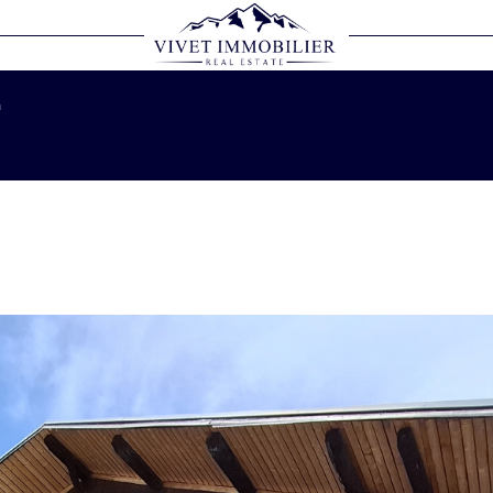
Voir les
7
annonces
n
LOCALISATION
BUDGET
1