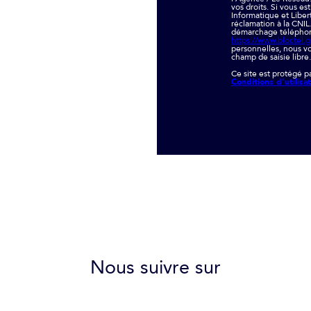
vos droits. Si vous es
Informatique et Liber
réclamation à la CNIL
démarchage téléphoniq
https://www.bloctel.g
personnelles, nous vo
champ de saisie libre.
Ce site est protégé 
Conditions d'utilisa
Nous suivre sur