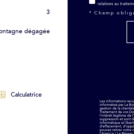
relatives au traite
3
* Champ oblig
ontagne dégagée
Calculatrice
Les informations recue
informatisé par La Bo
gestion de la clientè
Traitement de vos Do
l'intérêt légitime de
suppression et sont d
informatique et libert
d’effacement, d’oppos
pouvez retirer votre
l’Agence / Le Réseau.