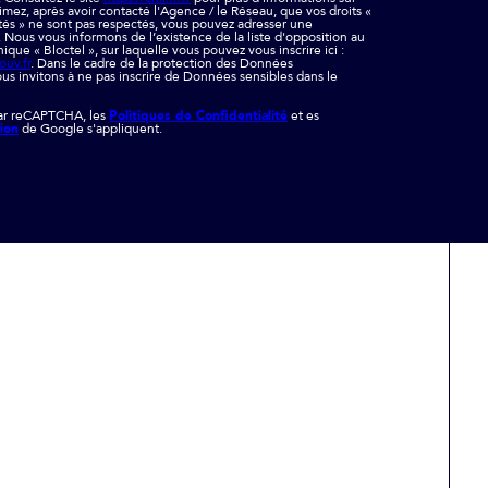
timez, après avoir contacté l'Agence / le Réseau, que vos droits «
tés » ne sont pas respectés, vous pouvez adresser une
. Nous vous informons de l’existence de la liste d'opposition au
ue « Bloctel », sur laquelle vous pouvez vous inscrire ici :
ouv.fr
. Dans le cadre de la protection des Données
us invitons à ne pas inscrire de Données sensibles dans le
par reCAPTCHA, les
Politiques de Confidentialité
et es
tion
de Google s'appliquent.