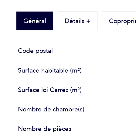
Général
Détails +
Copropri
TRAD_SIROCCO_Caracteristique
Valeurs
Code postal
Surface habitable (m²)
Surface loi Carrez (m²)
Nombre de chambre(s)
Nombre de pièces