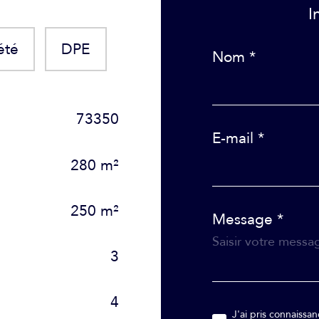
été
DPE
Nom *
73350
E-mail *
280 m²
250 m²
Message *
3
4
J'ai pris connaissance de la Politique de confidentialité et des informations