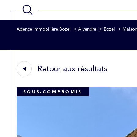
Agence immobilière Bozel
A vendre
Bozel
Maiso
Acheter
Estimer
de l'ancien
TYPE DE BIEN
1
de l'ancien
Retour aux résultats
Maison
73350 - Bozel
SOUS-COMPROMIS