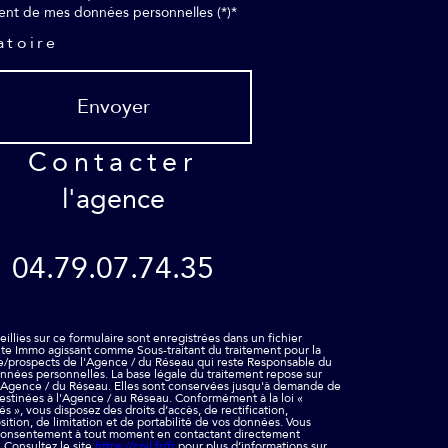
ment de mes données personnelles (*)*
atoire
Envoyer
contacter
l'agence
04.79.07.74.35
illies sur ce formulaire sont enregistrées dans un fichier
ite Immo agissant comme Sous-traitant du traitement pour la
le/prospects de l'Agence / du Réseau qui reste Responsable du
nnées personnelles. La base légale du traitement repose sur
 l'Agence / du Réseau. Elles sont conservées jusqu'à demande de
estinées à l'Agence / au Réseau. Conformément à la loi «
és », vous disposez des droits d’accès, de rectification,
ition, de limitation et de portabilité de vos données. Vous
 consentement à tout moment en contactant directement
 Consultez le site
https://cnil.fr/fr
pour plus d’informations sur