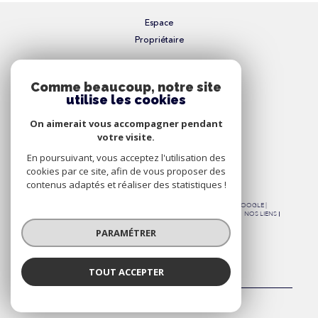
Espace
Propriétaire
Se connecter
Comme beaucoup, notre site
utilise les cookies
Nous
On aimerait vous accompagner pendant
Adhérons
votre visite.
En poursuivant, vous acceptez l'utilisation des
cookies par ce site, afin de vous proposer des
contenus adaptés et réaliser des statistiques !
© 2026 | TOUS DROITS RÉSERVÉS | TRADUCTION POWERED BY GOOGLE |
NOS HONORAIRES
PLAN DU SITE
MENTIONS LÉGALES
ADMIN
NOS LIENS
POLITIQUE RGPD
COOKIES
PARAMÉTRER
TOUT ACCEPTER