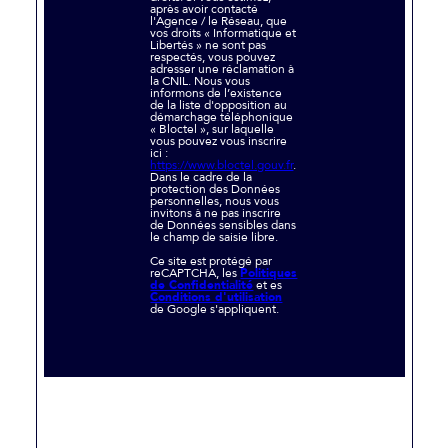
après avoir contacté
l'Agence / le Réseau, que
vos droits « Informatique et
Libertés » ne sont pas
respectés, vous pouvez
adresser une réclamation à
la CNIL. Nous vous
informons de l’existence
de la liste d'opposition au
démarchage téléphonique
« Bloctel », sur laquelle
vous pouvez vous inscrire
ici :
https://www.bloctel.gouv.fr
.
Dans le cadre de la
protection des Données
personnelles, nous vous
invitons à ne pas inscrire
de Données sensibles dans
le champ de saisie libre.
Ce site est protégé par
reCAPTCHA, les
Politiques
de Confidentialité
et es
Conditions d'utilisation
de Google s'appliquent.