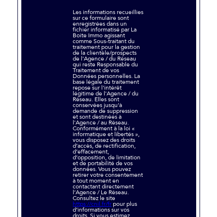
Les informations recueillies
sur ce formulaire sont
enregistrées dans un
fichier informatisé par La
Boite Immo agissant
comme Sous-traitant du
traitement pour la gestion
de la clientèle/prospects
de l'Agence / du Réseau
qui reste Responsable du
Traitement de vos
Données personnelles. La
base légale du traitement
repose sur l'intérêt
légitime de l'Agence / du
Réseau. Elles sont
conservées jusqu'à
demande de suppression
et sont destinées à
l'Agence / au Réseau.
Conformément à la loi «
informatique et libertés »,
vous disposez des droits
d’accès, de rectification,
d’effacement,
d’opposition, de limitation
et de portabilité de vos
données. Vous pouvez
retirer votre consentement
à tout moment en
contactant directement
l’Agence / Le Réseau.
Consultez le site
https://cnil.fr/fr
pour plus
d’informations sur vos
droits. Si vous estimez,