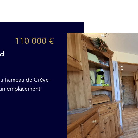
110 000 €
ed
 du hameau de Crève-
d’un emplacement