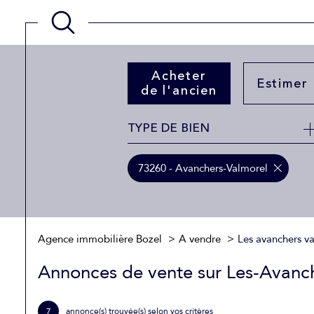
Acheter
Estimer
de l'ancien
TYPE DE BIEN
de l'ancien
73260 - Avanchers-Valmorel
Agence immobilière Bozel
A vendre
Les avanchers v
Annonces de vente sur Les-Avanc
7
annonce(s) trouvée(s) selon vos critères