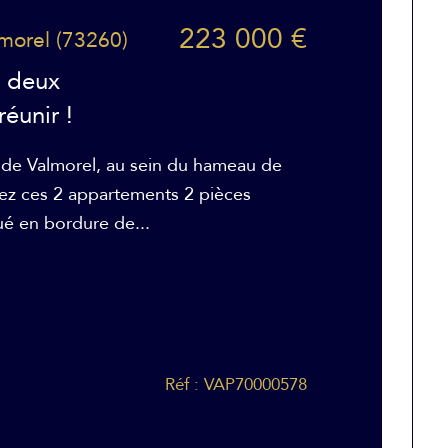
223 000 €
lmorel (73260)
e deux
éunir !
e de Valmorel, au sein du hameau de
z ces 2 appartements 2 pièces
ué en bordure de...
Réf : VAP70000578