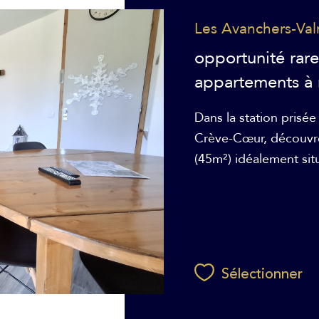
Les Avanchers-Va
opportunité rar
appartements à r
Dans la station prisé
Crève-Cœur, découvre
(45m²) idéalement sit
Sélectionner