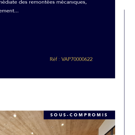
mmédiate des remontées mécaniques,
ement...
Réf : VAP70000622
SOUS-COMPROMIS