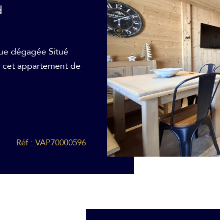
d
ue dégagée Situé
z cet appartement de
Réf : VAP70000596