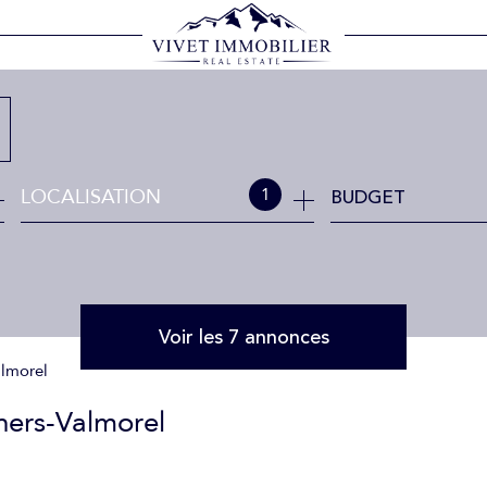
LOCALISATION
BUDGET
1
Voir les
7
annonces
almorel
hers-Valmorel