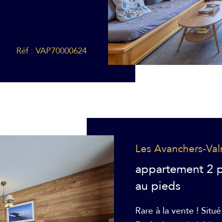
Réf : VAP70000624
Les Avanchers-Va
appartement 2 p
au pieds
Rare à la vente ! Situ