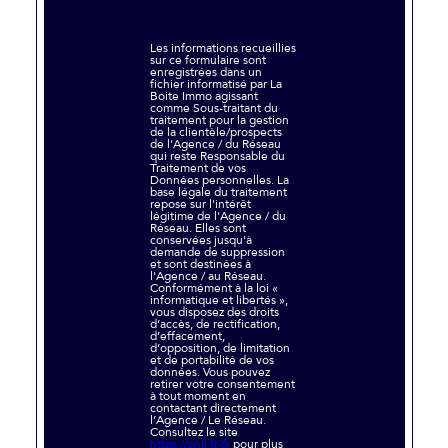
Les informations recueillies
sur ce formulaire sont
enregistrées dans un
fichier informatisé par La
Boite Immo agissant
comme Sous-traitant du
traitement pour la gestion
de la clientèle/prospects
de l'Agence / du Réseau
qui reste Responsable du
Traitement de vos
Données personnelles. La
base légale du traitement
repose sur l'intérêt
légitime de l'Agence / du
Réseau. Elles sont
conservées jusqu'à
demande de suppression
et sont destinées à
l'Agence / au Réseau.
Conformément à la loi «
informatique et libertés »,
vous disposez des droits
d’accès, de rectification,
d’effacement,
d’opposition, de limitation
et de portabilité de vos
données. Vous pouvez
retirer votre consentement
à tout moment en
contactant directement
l’Agence / Le Réseau.
Consultez le site
https://cnil.fr/fr
pour plus