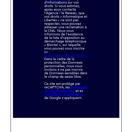
d’informations sur vos
droits. Si vous estimez,
après avoir contacté
l'Agence / le Réseau, que
vos droits « Informatique et
Libertés » ne sont pas
respectés, vous pouvez
adresser une réclamation à
la CNIL. Nous vous
informons de l’existence
de la liste d'opposition au
démarchage téléphonique
« Bloctel », sur laquelle
vous pouvez vous inscrire
ici :
https://www.bloctel.gouv.fr
.
Dans le cadre de la
protection des Données
personnelles, nous vous
invitons à ne pas inscrire
de Données sensibles dans
le champ de saisie libre.
Ce site est protégé par
reCAPTCHA, les
Politiques
de Confidentialité
et es
Conditions d'utilisation
de Google s'appliquent.