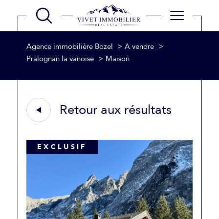
Agence immobilière Bozel
A vendre
Pralognan la vanoise
Maison
Retour aux résultats
EXCLUSIF