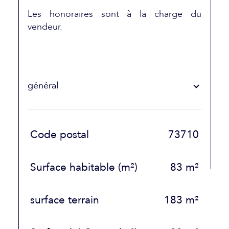
Les honoraires sont à la charge du
vendeur.
général
TRAD_SIROCCO_Caracteristique
Valeurs
Code postal
73710
Surface habitable (m²)
83 m²
surface terrain
183 m²