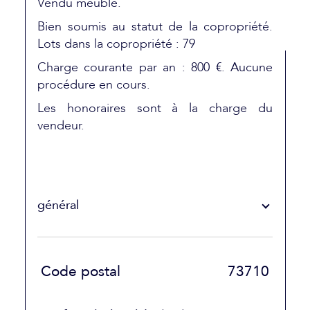
Vendu meublé.
Bien soumis au statut de la copropriété.
Lots dans la copropriété : 79
Charge courante par an : 800 €.
Aucune
procédure en cours.
Les honoraires sont à la charge du
vendeur.
général
TRAD_SIROCCO_Caracteristique
Valeurs
Code postal
73710