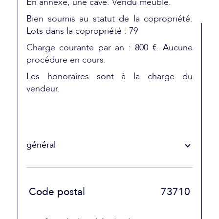
En annexe, une cave. Vendu meublé.
Bien soumis au statut de la copropriété.
Lots dans la copropriété : 79
Charge courante par an : 800 €.
Aucune
procédure en cours.
Les honoraires sont à la charge du
vendeur.
général
TRAD_SIROCCO_Caracteristique
Valeurs
Code postal
73710