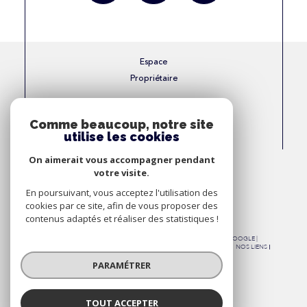
Espace
Propriétaire
Se connecter
Comme beaucoup, notre site
utilise les cookies
Nous
On aimerait vous accompagner pendant
Adhérons
votre visite.
En poursuivant, vous acceptez l'utilisation des
cookies par ce site, afin de vous proposer des
contenus adaptés et réaliser des statistiques !
© 2026 | TOUS DROITS RÉSERVÉS | TRADUCTION POWERED BY GOOGLE |
NOS HONORAIRES
PLAN DU SITE
MENTIONS LÉGALES
ADMIN
NOS LIENS
POLITIQUE RGPD
COOKIES
PARAMÉTRER
TOUT ACCEPTER