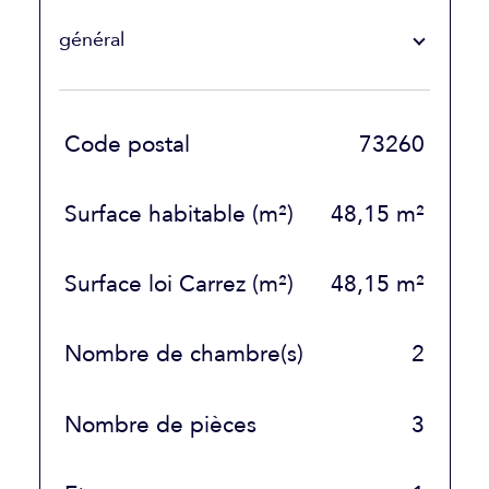
général
TRAD_SIROCCO_Caracteristique
Valeurs
Code postal
73260
Surface habitable (m²)
48,15 m²
Surface loi Carrez (m²)
48,15 m²
Nombre de chambre(s)
2
Nombre de pièces
3