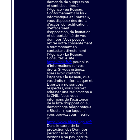
demande de suppression
et sont destinées à
l'Agence / au Réseau.
Conformément à la loi «
informatique et libertés »,
vous disposez des droits
d’accès, de rectification,
d’effacement,
d’opposition, de limitation
et de portabilité de vos
données. Vous pouvez
retirer votre consentement
à tout moment en
contactant directement
l’Agence / Le Réseau.
Consultez le site
https://cnil.fr/fr
pour plus
d’informations sur vos
droits. Si vous estimez,
après avoir contacté
l'Agence / le Réseau, que
vos droits « Informatique et
Libertés » ne sont pas
respectés, vous pouvez
adresser une réclamation à
la CNIL. Nous vous
informons de l’existence
de la liste d'opposition au
démarchage téléphonique
« Bloctel », sur laquelle
vous pouvez vous inscrire
ici :
https://www.bloctel.gouv.fr
.
Dans le cadre de la
protection des Données
personnelles, nous vous
invitons à ne pas inscrire