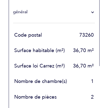
général
TRAD_SIROCCO_Caracteristique
Valeurs
Code postal
73260
Surface habitable (m²)
36,70 m²
Surface loi Carrez (m²)
36,70 m²
Nombre de chambre(s)
1
Nombre de pièces
2