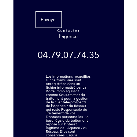
Envoyer
contacter
l'agence
04.79.07.74.35
Les informations recueillies
sur ce formulaire sont
enregistrées dans un
fichier informatisé par La
Boite Immo agissant
comme Sous-traitant du
traitement pour la gestion
de la clientèle/prospects
de l'Agence / du Réseau
qui reste Responsable du
Traitement de vos
Données personnelles. La
base légale du traitement
repose sur l'intérêt
légitime de l'Agence / du
Réseau. Elles sont
conservées jusqu'à