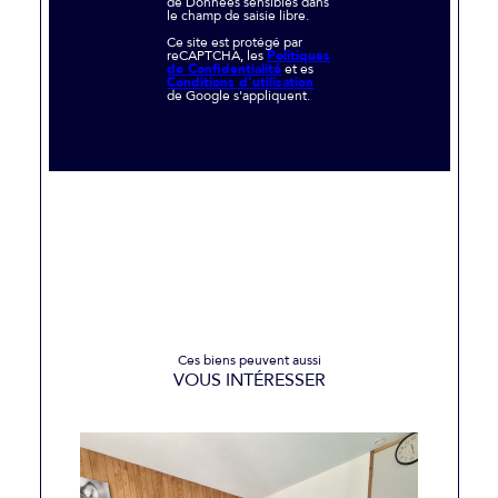
de Données sensibles dans
le champ de saisie libre.
Ce site est protégé par
reCAPTCHA, les
Politiques
de Confidentialité
et es
Conditions d'utilisation
de Google s'appliquent.
Ces biens peuvent aussi
VOUS INTÉRESSER