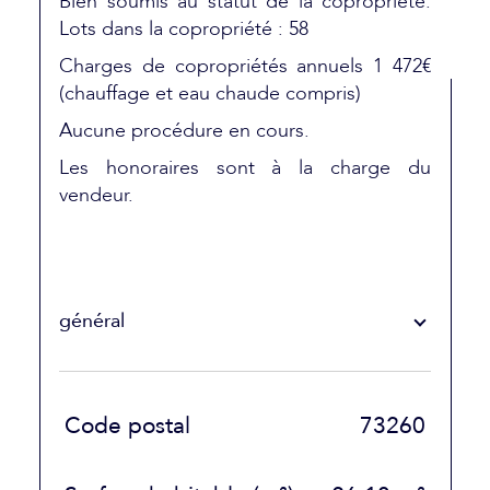
Bien soumis au statut de la copropriété.
Lots dans la copropriété : 58
Charges de copropriétés annuels 1 472€
(chauffage et eau chaude compris)
Aucune procédure en cours.
Les honoraires sont à la charge du
vendeur.
général
TRAD_SIROCCO_Caracteristique
Valeurs
Code postal
73260