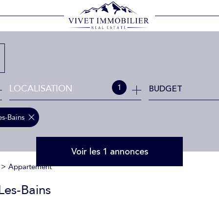
LOCALISATION
BUDGET
1
es-Bains
Voir les
1
annonces
Appartement
Les-Bains