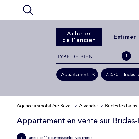
Acheter
Estimer
de l'ancien
TYPE DE BIEN
1
de l'ancien
Appartement
73570 - Brides-l
Agence immobilière Bozel
A vendre
Brides les bains
Appartement en vente sur Brides-
1
annonce(s) trouvée(s) selon vos critères