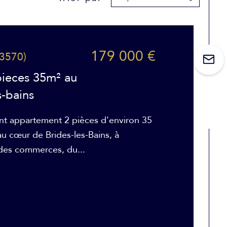
179 000 €
73570)
pieces 35m² au
s-bains
t appartement 2 pièces d'environ 35
au cœur de Brides-les-Bains, à
des commerces, du...