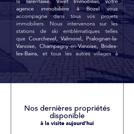
la
Tarentaise
,
Vivet Immobilier, votre
agence immobilière à Bozel
vous
accompagne dans tous vos projets
immobiliers. Nous intervenons sur les
stations de ski emblématiques telles
que
Courchevel, Valmorel, Pralognan-la-
Vanoise, Champagny-en-Vanoise, Brides-
les-Bains
, et tous les autres villages à
proximité.
Une expertise à votre service
Depuis 2018, nous mettons notre
savoir-
faire et notre passion
à votre disposition
dans deux domaines essentiels :
la
transaction immobilière
et le
syndic de
Nos dernières propriétés
copropriété
. Qu’il s’agisse d'une
disponible
vente immobilière à Bozel
ou d’une
à la visite aujourd’hui
estimation immobilière à Champagny-en-