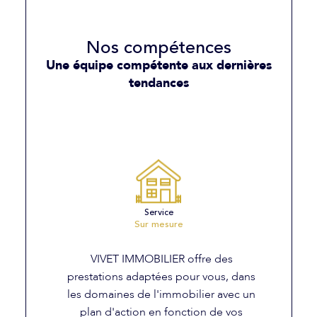
alpines. En tant que
syndic de
copropriété à Courchevel
, nous veillons à
Nos compétences
préserver la valeur de votre bien et à
Une équipe compétente aux dernières
garantir la sérénité des copropriétaires.
tendances
Que vous souhaitiez acheter, vendre ou
faire gérer votre bien, faites confiance
à
Vivet Immobilier
, votre agence de
proximité en Tarentaise.
Service
Sur mesure
VIVET IMMOBILIER offre des
prestations adaptées pour vous, dans
les domaines de l'immobilier avec un
plan d'action en fonction de vos