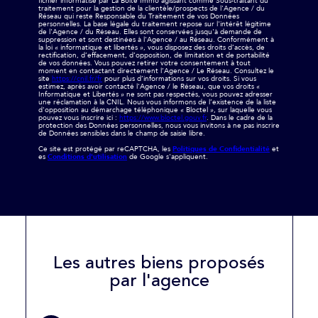
fichier informatisé par La Boite Immo agissant comme Sous-traitant du
traitement pour la gestion de la clientèle/prospects de l'Agence / du
Réseau qui reste Responsable du Traitement de vos Données
personnelles. La base légale du traitement repose sur l'intérêt légitime
de l'Agence / du Réseau. Elles sont conservées jusqu'à demande de
suppression et sont destinées à l'Agence / au Réseau. Conformément à
la loi « informatique et libertés », vous disposez des droits d’accès, de
rectification, d’effacement, d’opposition, de limitation et de portabilité
de vos données. Vous pouvez retirer votre consentement à tout
moment en contactant directement l’Agence / Le Réseau. Consultez le
site
https://cnil.fr/fr
pour plus d’informations sur vos droits. Si vous
estimez, après avoir contacté l'Agence / le Réseau, que vos droits «
Informatique et Libertés » ne sont pas respectés, vous pouvez adresser
une réclamation à la CNIL. Nous vous informons de l’existence de la liste
d'opposition au démarchage téléphonique « Bloctel », sur laquelle vous
pouvez vous inscrire ici :
https://www.bloctel.gouv.fr
. Dans le cadre de la
protection des Données personnelles, nous vous invitons à ne pas inscrire
de Données sensibles dans le champ de saisie libre.
Ce site est protégé par reCAPTCHA, les
Politiques de Confidentialité
et
es
Conditions d'utilisation
de Google s'appliquent.
Les autres biens proposés
par l'agence