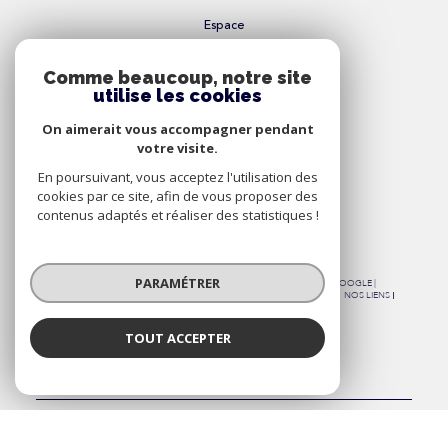
Espace
Propriétaire
Comme beaucoup, notre site
Se connecter
utilise les cookies
On aimerait vous accompagner pendant
votre visite.
Nous
En poursuivant, vous acceptez l'utilisation des
Adhérons
cookies par ce site, afin de vous proposer des
contenus adaptés et réaliser des statistiques !
PARAMÉTRER
© 2026 | TOUS DROITS RÉSERVÉS | TRADUCTION POWERED BY GOOGLE |
NOS HONORAIRES
PLAN DU SITE
MENTIONS LÉGALES
ADMIN
NOS LIENS
POLITIQUE RGPD
COOKIES
TOUT ACCEPTER