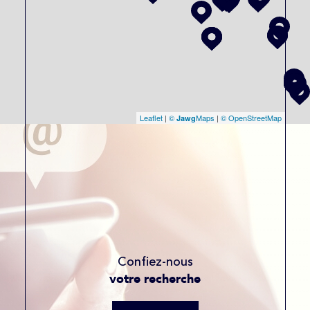
Leaflet
|
©
Maps
|
© OpenStreetMap
Jawg
Confiez-nous
votre recherche