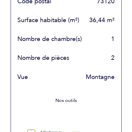
TRAD_SIROCCO_Caracteristique
Valeurs
Code postal
73120
Surface habitable (m²)
36,44 m²
Nombre de chambre(s)
1
Nombre de pièces
2
Vue
Montagne
Nos outils