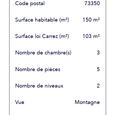
TRAD_SIROCCO_Caracteristique
Valeurs
Code postal
73350
Surface habitable (m²)
150 m²
Surface loi Carrez (m²)
103 m²
Nombre de chambre(s)
3
Nombre de pièces
5
Nombre de niveaux
2
Vue
Montagne