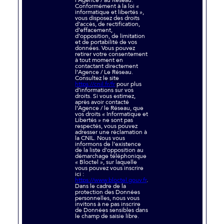
Conformément à la loi «
informatique et libertés »,
vous disposez des droits
d’accès, de rectification,
d’effacement,
d’opposition, de limitation
et de portabilité de vos
données. Vous pouvez
retirer votre consentement
à tout moment en
contactant directement
l’Agence / Le Réseau.
Consultez le site
https://cnil.fr/fr
pour plus
d’informations sur vos
droits. Si vous estimez,
après avoir contacté
l'Agence / le Réseau, que
vos droits « Informatique et
Libertés » ne sont pas
respectés, vous pouvez
adresser une réclamation à
la CNIL. Nous vous
informons de l’existence
de la liste d'opposition au
démarchage téléphonique
« Bloctel », sur laquelle
vous pouvez vous inscrire
ici :
https://www.bloctel.gouv.fr
.
Dans le cadre de la
protection des Données
personnelles, nous vous
invitons à ne pas inscrire
de Données sensibles dans
le champ de saisie libre.