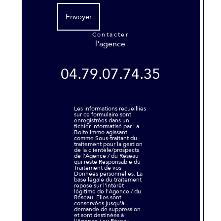
Envoyer
contacter
l'agence
04.79.07.74.35
Les informations recueillies
sur ce formulaire sont
enregistrées dans un
fichier informatisé par La
Boite Immo agissant
comme Sous-traitant du
traitement pour la gestion
de la clientèle/prospects
de l'Agence / du Réseau
qui reste Responsable du
Traitement de vos
Données personnelles. La
base légale du traitement
repose sur l'intérêt
légitime de l'Agence / du
Réseau. Elles sont
conservées jusqu'à
demande de suppression
et sont destinées à
l'Agence / au Réseau.