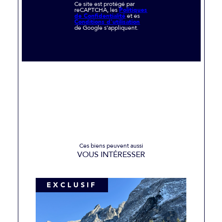
Ce site est protégé par
reCAPTCHA, les
Politiques
de Confidentialité
et es
Conditions d'utilisation
de Google s'appliquent.
Ces biens peuvent aussi
VOUS INTÉRESSER
EXCLUSIF