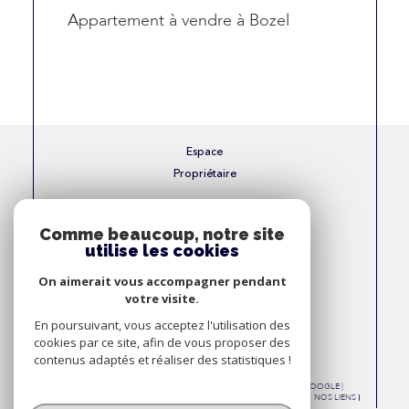
Appartement à vendre à Bozel
Espace
Propriétaire
Se connecter
Comme beaucoup, notre site
utilise les cookies
Nous
On aimerait vous accompagner pendant
Adhérons
votre visite.
En poursuivant, vous acceptez l'utilisation des
cookies par ce site, afin de vous proposer des
contenus adaptés et réaliser des statistiques !
© 2026 | TOUS DROITS RÉSERVÉS | TRADUCTION POWERED BY GOOGLE |
NOS HONORAIRES
PLAN DU SITE
MENTIONS LÉGALES
ADMIN
NOS LIENS
POLITIQUE RGPD
COOKIES