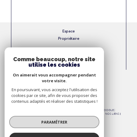
Espace
Propriétaire
Se connecter
Comme beaucoup, notre site
utilise les cookies
Nous
On aimerait vous accompagner pendant
Adhérons
votre visite.
En poursuivant, vous acceptez l'utilisation des
cookies par ce site, afin de vous proposer des
contenus adaptés et réaliser des statistiques !
© 2026 | TOUS DROITS RÉSERVÉS | TRADUCTION POWERED BY GOOGLE |
NOS HONORAIRES
PLAN DU SITE
MENTIONS LÉGALES
ADMIN
NOS LIENS
POLITIQUE RGPD
COOKIES
PARAMÉTRER