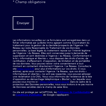
* Champ obligatoire
Envoyer
Les informations recueillies sur ce formulaire sont enregistrées dans un
fichier informatisé par La Boite Immo agissant comme Sous-traitant du
traitement pour la gestion de la clientèle/prospects de l'Agence / du
Réseau qui reste Responsable du Traitement de vos Données
personnelles. La base légale du traitement repose sur l'intérêt légitime
de l'Agence / du Réseau. Elles sont conservées jusqu'à demande de
suppression et sont destinées à l'Agence / au Réseau. Conformément à
la loi « informatique et libertés », vous disposez des droits d’accès, de
rectification, d’effacement, d’opposition, de limitation et de portabilité
de vos données. Vous pouvez retirer votre consentement à tout
moment en contactant directement l’Agence / Le Réseau. Consultez le
site
https://cnil.fr/fr
pour plus d’informations sur vos droits. Si vous
estimez, après avoir contacté l'Agence / le Réseau, que vos droits «
Informatique et Libertés » ne sont pas respectés, vous pouvez adresser
une réclamation à la CNIL. Nous vous informons de l’existence de la liste
d'opposition au démarchage téléphonique « Bloctel », sur laquelle vous
pouvez vous inscrire ici :
https://www.bloctel.gouv.fr
. Dans le cadre de la
protection des Données personnelles, nous vous invitons à ne pas inscrire
de Données sensibles dans le champ de saisie libre.
Ce site est protégé par reCAPTCHA, les
Politiques de Confidentialité
et
es
Conditions d'utilisation
de Google s'appliquent.