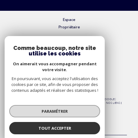
Espace
Propriétaire
Se connecter
Comme beaucoup, notre site
utilise les cookies
Nous
On aimerait vous accompagner pendant
Adhérons
votre visite.
En poursuivant, vous acceptez l'utilisation des
cookies par ce site, afin de vous proposer des
contenus adaptés et réaliser des statistiques !
© 2026 | TOUS DROITS RÉSERVÉS | TRADUCTION POWERED BY GOOGLE |
NOS HONORAIRES
PLAN DU SITE
MENTIONS LÉGALES
ADMIN
NOS LIENS
POLITIQUE RGPD
COOKIES
PARAMÉTRER
TOUT ACCEPTER