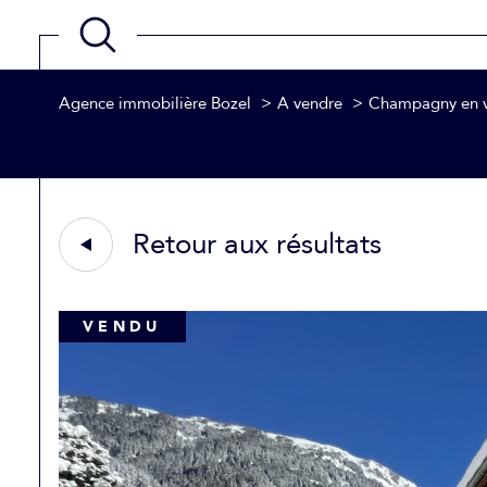
Agence immobilière Bozel
A vendre
Champagny en v
Acheter
Estimer
de l'ancien
TYPE DE BIEN
1
de l'ancien
Retour aux résultats
Maison
73350 - Champagny-e
VENDU