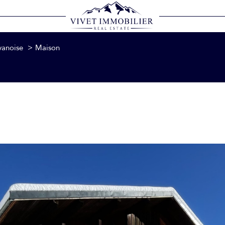
Voir les
0
annonces
anoise
Maison
LOCALISATION
BUDGET
1
n-Vanoise