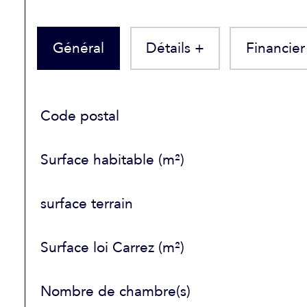
Général
Détails +
Financier
TRAD_SIROCCO_Caracteristique
Valeurs
Code postal
Surface habitable (m²)
surface terrain
Surface loi Carrez (m²)
Nombre de chambre(s)