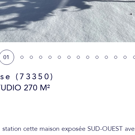
01
se (73350)
TUDIO 270 M²
re station cette maison exposée SUD-OUEST av