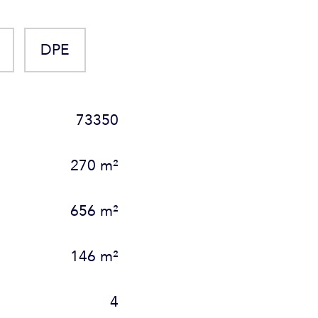
DPE
73350
270 m²
656 m²
146 m²
4