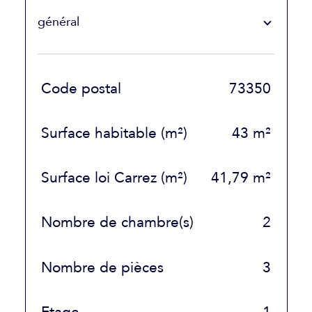
général
TRAD_SIROCCO_Caracteristique
Valeurs
Code postal
73350
Surface habitable (m²)
43 m²
Surface loi Carrez (m²)
41,79 m²
Nombre de chambre(s)
2
Nombre de pièces
3