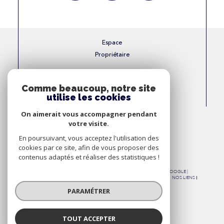
Espace
Propriétaire
Se connecter
Comme beaucoup, notre site
utilise les cookies
Nous
On aimerait vous accompagner pendant
Adhérons
votre visite.
En poursuivant, vous acceptez l'utilisation des
cookies par ce site, afin de vous proposer des
contenus adaptés et réaliser des statistiques !
© 2026 | TOUS DROITS RÉSERVÉS | TRADUCTION POWERED BY GOOGLE |
NOS HONORAIRES
PLAN DU SITE
MENTIONS LÉGALES
ADMIN
NOS LIENS
POLITIQUE RGPD
COOKIES
PARAMÉTRER
TOUT ACCEPTER