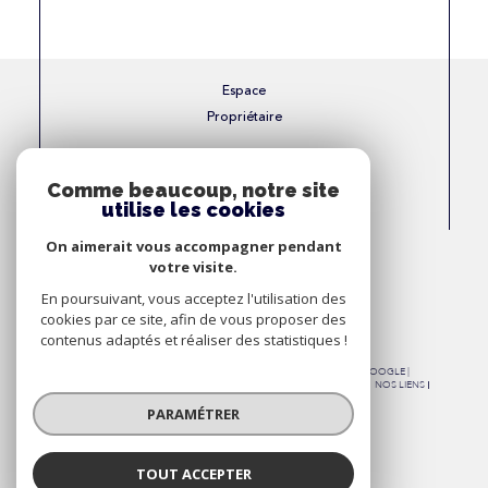
Espace
Propriétaire
Se connecter
Comme beaucoup, notre site
utilise les cookies
Nous
On aimerait vous accompagner pendant
Adhérons
votre visite.
En poursuivant, vous acceptez l'utilisation des
cookies par ce site, afin de vous proposer des
contenus adaptés et réaliser des statistiques !
© 2026 | TOUS DROITS RÉSERVÉS | TRADUCTION POWERED BY GOOGLE |
NOS HONORAIRES
PLAN DU SITE
MENTIONS LÉGALES
ADMIN
NOS LIENS
POLITIQUE RGPD
COOKIES
PARAMÉTRER
TOUT ACCEPTER