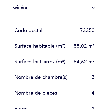
général
TRAD_SIROCCO_Caracteristique
Valeurs
Code postal
73350
Surface habitable (m²)
85,02 m²
Surface loi Carrez (m²)
84,62 m²
Nombre de chambre(s)
3
Nombre de pièces
4
Etage
1