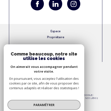
Espace
Propriétaire
Se connecter
Comme beaucoup, notre site
utilise les cookies
Nous
On aimerait vous accompagner pendant
Adhérons
votre visite.
En poursuivant, vous acceptez l'utilisation des
cookies par ce site, afin de vous proposer des
contenus adaptés et réaliser des statistiques !
© 2026 | TOUS DROITS RÉSERVÉS | TRADUCTION POWERED BY GOOGLE |
NOS HONORAIRES
PLAN DU SITE
MENTIONS LÉGALES
ADMIN
NOS LIENS
POLITIQUE RGPD
COOKIES
PARAMÉTRER