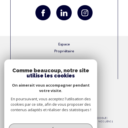
Espace
Propriétaire
Se connecter
Comme beaucoup, notre site
utilise les cookies
Nous
On aimerait vous accompagner pendant
Adhérons
votre visite.
En poursuivant, vous acceptez l'utilisation des
cookies par ce site, afin de vous proposer des
contenus adaptés et réaliser des statistiques !
© 2026 | TOUS DROITS RÉSERVÉS | TRADUCTION POWERED BY GOOGLE |
NOS HONORAIRES
PLAN DU SITE
MENTIONS LÉGALES
ADMIN
NOS LIENS
POLITIQUE RGPD
COOKIES