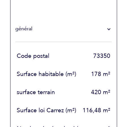
général
TRAD_SIROCCO_Caracteristique
Valeurs
Code postal
73350
Surface habitable (m²)
178 m²
surface terrain
420 m²
Surface loi Carrez (m²)
116,48 m²