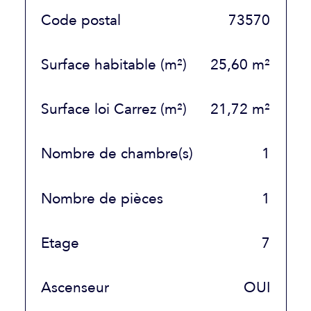
TRAD_SIROCCO_Caracteristique
Valeurs
Code postal
73570
Surface habitable (m²)
25,60 m²
Surface loi Carrez (m²)
21,72 m²
Nombre de chambre(s)
1
Nombre de pièces
1
Etage
7
Ascenseur
OUI