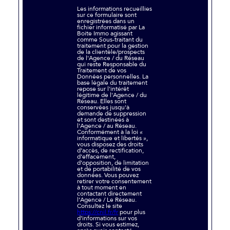
Les informations recueillies
sur ce formulaire sont
enregistrées dans un
fichier informatisé par La
Boite Immo agissant
comme Sous-traitant du
traitement pour la gestion
de la clientèle/prospects
de l'Agence / du Réseau
qui reste Responsable du
Traitement de vos
Données personnelles. La
base légale du traitement
repose sur l'intérêt
légitime de l'Agence / du
Réseau. Elles sont
conservées jusqu'à
demande de suppression
et sont destinées à
l'Agence / au Réseau.
Conformément à la loi «
informatique et libertés »,
vous disposez des droits
d’accès, de rectification,
d’effacement,
d’opposition, de limitation
et de portabilité de vos
données. Vous pouvez
retirer votre consentement
à tout moment en
contactant directement
l’Agence / Le Réseau.
Consultez le site
https://cnil.fr/fr
pour plus
d’informations sur vos
droits. Si vous estimez,