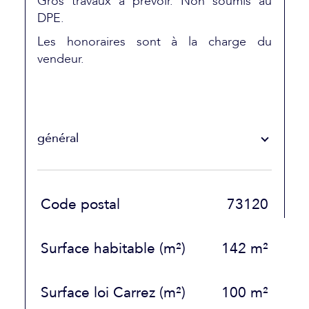
Gros travaux à prévoir. Non soumis au
DPE.
Les honoraires sont à la charge du
vendeur.
général
TRAD_SIROCCO_Caracteristique
Valeurs
Code postal
73120
Surface habitable (m²)
142 m²
Surface loi Carrez (m²)
100 m²