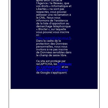
après avoir contacté
l'Agence / le Réseau, que
vos droits « Informatique et
Libertés » ne sont pas
respectés, vous pouvez
adresser une réclamation à
la CNIL. Nous vous
informons de l’existence
de la liste d'opposition au
démarchage téléphonique
« Bloctel », sur laquelle
vous pouvez vous inscrire
ici :
https://www.bloctel.gouv.fr
.
Dans le cadre de la
protection des Données
personnelles, nous vous
invitons à ne pas inscrire
de Données sensibles dans
le champ de saisie libre.
Ce site est protégé par
reCAPTCHA, les
Politiques
de Confidentialité
et es
Conditions d'utilisation
de Google s'appliquent.