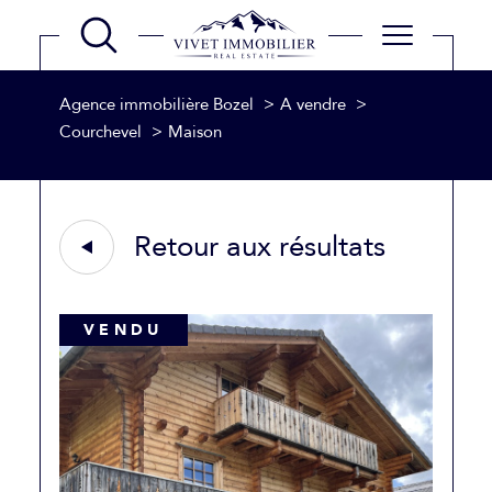
Agence immobilière Bozel
A vendre
Courchevel
Maison
Retour aux résultats
VENDU