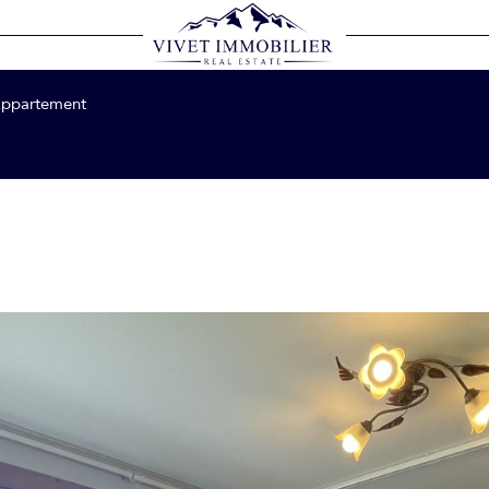
Voir les
0
annonces
ppartement
LOCALISATION
BUDGET
1
vel