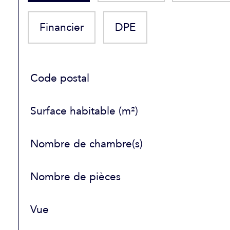
Financier
DPE
TRAD_SIROCCO_Caracteristique
Valeurs
Code postal
Surface habitable (m²)
Nombre de chambre(s)
Nombre de pièces
Vue