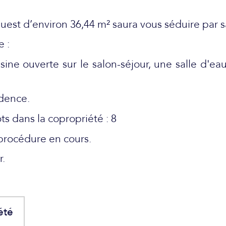
st d’environ 36,44 m² saura vous séduire par 
 :
sine ouverte sur le salon-séjour, une salle d'e
idence.
ts dans la copropriété : 8
procédure en cours.
r.
été