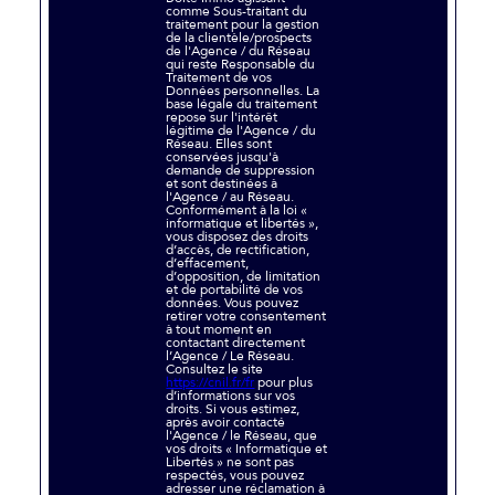
comme Sous-traitant du
traitement pour la gestion
de la clientèle/prospects
de l'Agence / du Réseau
qui reste Responsable du
Traitement de vos
Données personnelles. La
base légale du traitement
repose sur l'intérêt
légitime de l'Agence / du
Réseau. Elles sont
conservées jusqu'à
demande de suppression
et sont destinées à
l'Agence / au Réseau.
Conformément à la loi «
informatique et libertés »,
vous disposez des droits
d’accès, de rectification,
d’effacement,
d’opposition, de limitation
et de portabilité de vos
données. Vous pouvez
retirer votre consentement
à tout moment en
contactant directement
l’Agence / Le Réseau.
Consultez le site
https://cnil.fr/fr
pour plus
d’informations sur vos
droits. Si vous estimez,
après avoir contacté
l'Agence / le Réseau, que
vos droits « Informatique et
Libertés » ne sont pas
respectés, vous pouvez
adresser une réclamation à