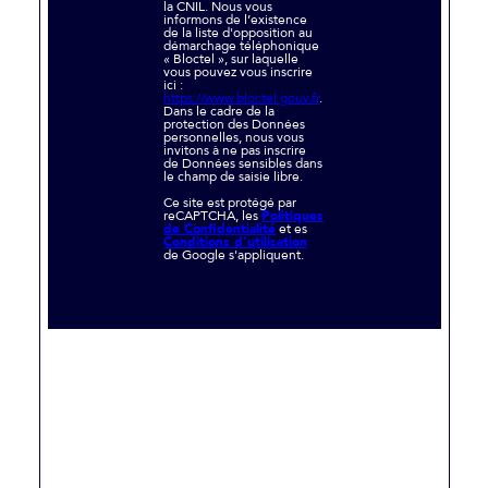
la CNIL. Nous vous
informons de l’existence
de la liste d'opposition au
démarchage téléphonique
« Bloctel », sur laquelle
vous pouvez vous inscrire
ici :
https://www.bloctel.gouv.fr
.
Dans le cadre de la
protection des Données
personnelles, nous vous
invitons à ne pas inscrire
de Données sensibles dans
le champ de saisie libre.
Ce site est protégé par
reCAPTCHA, les
Politiques
de Confidentialité
et es
Conditions d'utilisation
de Google s'appliquent.