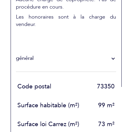
procédure en cours.
Les honoraires sont à la charge du
vendeur.
général
TRAD_SIROCCO_Caracteristique
Valeurs
Code postal
73350
Surface habitable (m²)
99 m²
Surface loi Carrez (m²)
73 m²