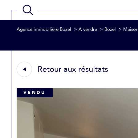
Agence immobilière Bozel
A vendre
Bozel
Maiso
Acheter
Estimer
de l'ancien
TYPE DE BIEN
1
de l'ancien
Retour aux résultats
Maison
73350 - Bozel
VENDU