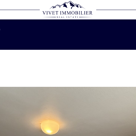
Voir les
7
annonces
n
LOCALISATION
BUDGET
1