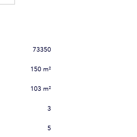
73350
150 m²
103 m²
3
5