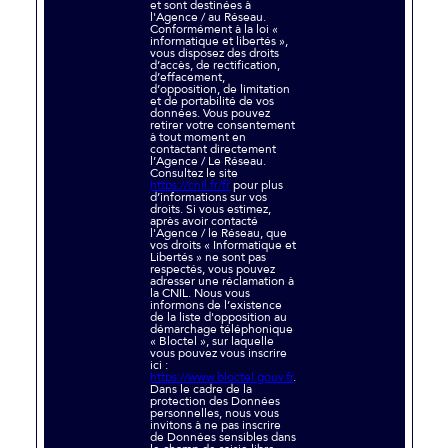
et sont destinées à
l'Agence / au Réseau.
Conformément à la loi «
informatique et libertés »,
vous disposez des droits
d’accès, de rectification,
d’effacement,
d’opposition, de limitation
et de portabilité de vos
données. Vous pouvez
retirer votre consentement
à tout moment en
contactant directement
l’Agence / Le Réseau.
Consultez le site
https://cnil.fr/fr
pour plus
d’informations sur vos
droits. Si vous estimez,
après avoir contacté
l'Agence / le Réseau, que
vos droits « Informatique et
Libertés » ne sont pas
respectés, vous pouvez
adresser une réclamation à
la CNIL. Nous vous
informons de l’existence
de la liste d'opposition au
démarchage téléphonique
« Bloctel », sur laquelle
vous pouvez vous inscrire
ici :
https://www.bloctel.gouv.fr
.
Dans le cadre de la
protection des Données
personnelles, nous vous
invitons à ne pas inscrire
de Données sensibles dans