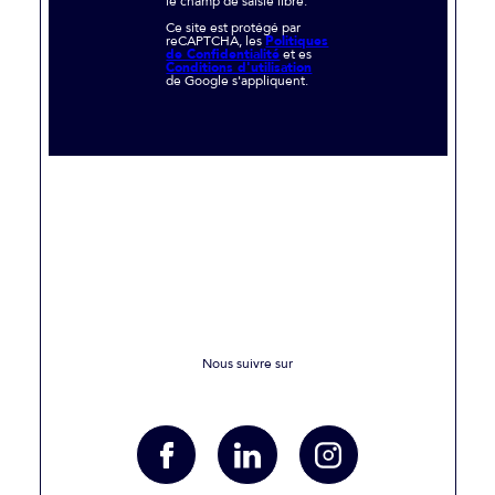
le champ de saisie libre.
Ce site est protégé par
reCAPTCHA, les
Politiques
de Confidentialité
et es
Conditions d'utilisation
de Google s'appliquent.
Nous suivre sur