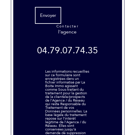
Envoyer
contacter
l'agence
04.79.07.74.35
Les informations recueillies
sur ce formulaire sont
enregistrées dans un
fichier informatisé par La
Boite Immo agissant
comme Sous-traitant du
traitement pour la gestion
de la clientèle/prospects
de l'Agence / du Réseau
qui reste Responsable du
Traitement de vos
Données personnelles. La
base légale du traitement
repose sur l'intérêt
légitime de l'Agence / du
Réseau. Elles sont
conservées jusqu'à
demande de suppression