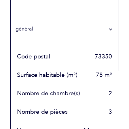
général
TRAD_SIROCCO_Caracteristique
Valeurs
Code postal
73350
Surface habitable (m²)
78 m²
Nombre de chambre(s)
2
Nombre de pièces
3