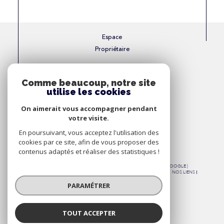
Espace
Propriétaire
Se connecter
Comme beaucoup, notre site
utilise les cookies
Nous
On aimerait vous accompagner pendant
Adhérons
votre visite.
En poursuivant, vous acceptez l'utilisation des
cookies par ce site, afin de vous proposer des
contenus adaptés et réaliser des statistiques !
© 2026 | TOUS DROITS RÉSERVÉS | TRADUCTION POWERED BY GOOGLE |
NOS HONORAIRES
PLAN DU SITE
MENTIONS LÉGALES
ADMIN
NOS LIENS
POLITIQUE RGPD
COOKIES
PARAMÉTRER
TOUT ACCEPTER