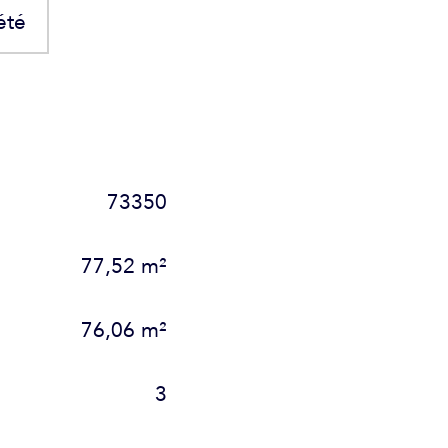
été
73350
77,52 m²
76,06 m²
3