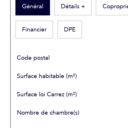
Général
Détails +
Copropri
Financier
DPE
TRAD_SIROCCO_Caracteristique
Valeurs
Code postal
Surface habitable (m²)
Surface loi Carrez (m²)
Nombre de chambre(s)