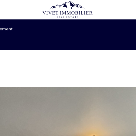
Voir les
2
annonces
tement
LOCALISATION
BUDGET
1