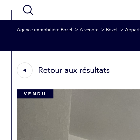
Agence immobilière Bozel
A vendre
Bozel
Appar
Acheter
Estimer
de l'ancien
TYPE DE BIEN
1
de l'ancien
Retour aux résultats
Appartement
73350 - Bozel
VENDU